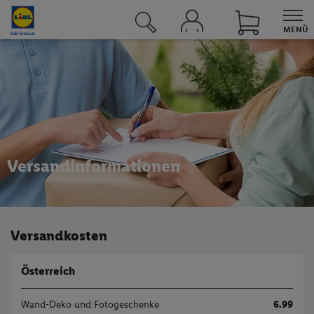
MENÜ
UNSERE ANGEBOTE BEI LIDL
Angebote
Sortimente
Lidl Plus
Versandinformationen
Lidl Connect
Lidl Energie
Versandkosten
Reisen
Österreich
Fotos
Fotos & Grußkarten
Wand-Deko und Fotogeschenke
6.99