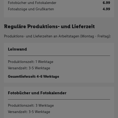
Fotobücher und Fotokalender
6.99
Fotobücher
Fotoabzüge und Grußkarten
4.99
Fotokalender
Reguläre Produktions- und Lieferzeit
Wandbilder
Produktions- und Lieferzeiten an Arbeitstagen (Montag - Freitag):
Fotogeschenke
Fotoblock
Leinwand
Textilien
Produktionszeit: 1 Werktage
Versandzeit: 3-5 Werktage
Kinder- & Tierwelt
Gesamtlieferzeit: 4-6 Werktage
Angebote
Fotobücher und Fotokalender
Produktionszeit: 3 Werktage
Versandzeit: 3-5 Werktage