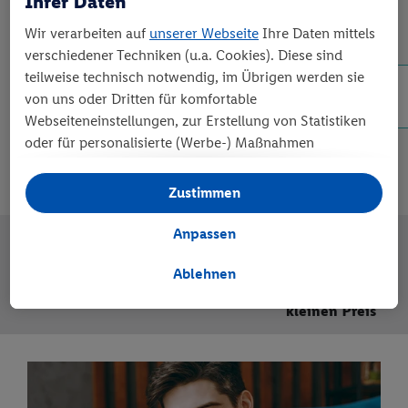
Ihrer Daten
Wir verarbeiten auf
unserer Webseite
Ihre Daten mittels
verschiedener Techniken (u.a. Cookies). Diese sind
Du möchtest deinen Bestellstatus abfragen?
teilweise technisch notwendig, im Übrigen werden sie
Hier wird dir geholfen!
von uns oder Dritten für komfortable
Webseiteneinstellungen, zur Erstellung von Statistiken
Zum Bestellstatus
oder für personalisierte (Werbe-) Maßnahmen
verwendet. Dies schließt auch Datentransfers in Länder
außerhalb der EU ohne angemessenes Schutzniveau
Zustimmen
ein. Unter „Ablehnen“ können Sie nur den Einsatz
notwendiger Techniken zulassen. Unter „Anpassen“
Anpassen
können sie einzelne Verwendungszwecke zulassen.
Schnelle
Sicheres
Hochwertige
Weitere Informationen, auch zu Ihrem jederzeitigen
Ablehnen
Lieferung
Einkaufen
Qualität zum
Widerrufsrecht, finden Sie in unseren
kleinen Preis
Datenschutzhinweisen
. Unser Impressum finden Sie
hier
.