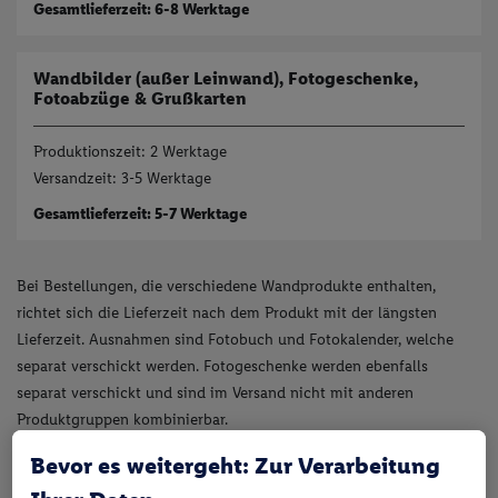
Gesamtlieferzeit: 6-8 Werktage
Wandbilder (außer Leinwand), Fotogeschenke,
Fotoabzüge & Grußkarten
Produktionszeit: 2 Werktage
Versandzeit: 3-5 Werktage
Gesamtlieferzeit: 5-7 Werktage
Bei Bestellungen, die verschiedene Wandprodukte enthalten,
richtet sich die Lieferzeit nach dem Produkt mit der längsten
Lieferzeit. Ausnahmen sind Fotobuch und Fotokalender, welche
separat verschickt werden. Fotogeschenke werden ebenfalls
separat verschickt und sind im Versand nicht mit anderen
Produktgruppen kombinierbar.
Bevor es weitergeht: Zur Verarbeitung