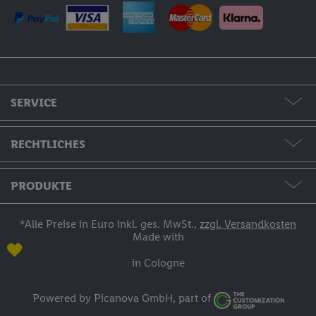
SERVICE
Formate & Preise
RECHTLICHES
Hilfe & Kontakt
AGB / Widerruf / Impressum
PRODUKTE
Bestellstatus
Datenschutzerklärung
Fotos & Grußkarten
*Alle Preise in Euro inkl. ges. MwSt.,
zzgl. Versandkosten
Made with
Zahlung
Fotobücher
in Cologne
Versand
Fotokalender
Powered by Picanova GmbH, part of
Anmelden