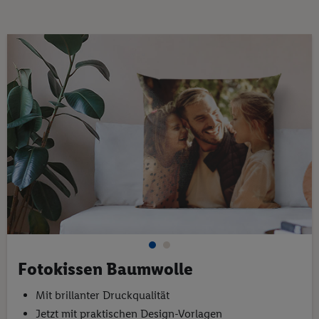
Fotobücher
Fotokalender
Wandbilder
Fotogeschenke
Fotoblock
Textilien
Kinder- & Tierwelt
Angebote
Fotokissen Baumwolle
Mit brillanter Druckqualität
Jetzt mit praktischen Design-Vorlagen