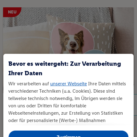
NEU
Bevor es weitergeht: Zur Verarbeitung
Ihrer Daten
Wir verarbeiten auf
unserer Webseite
Ihre Daten mittels
verschiedener Techniken (u.a. Cookies). Diese sind
teilweise technisch notwendig, im Übrigen werden sie
von uns oder Dritten für komfortable
Fotokissen Collage
Webseiteneinstellungen, zur Erstellung von Statistiken
Fotokissen aus kuscheligem Plüsch
oder für personalisierte (Werbe-) Maßnahmen
In drei Größen erhältlich
verwendet. Dies schließt auch Datentransfers in Länder
außerhalb der EU ohne angemessenes Schutzniveau
*