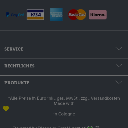
SERVICE
Formate & Preise
RECHTLICHES
Hilfe & Kontakt
AGB / Widerruf / Impressum
PRODUKTE
Bestellstatus
Datenschutzerklärung
Fotos & Grußkarten
*Alle Preise in Euro inkl. ges. MwSt.,
zzgl. Versandkosten
Made with
Zahlung
Fotobücher
in Cologne
Versand
Fotokalender