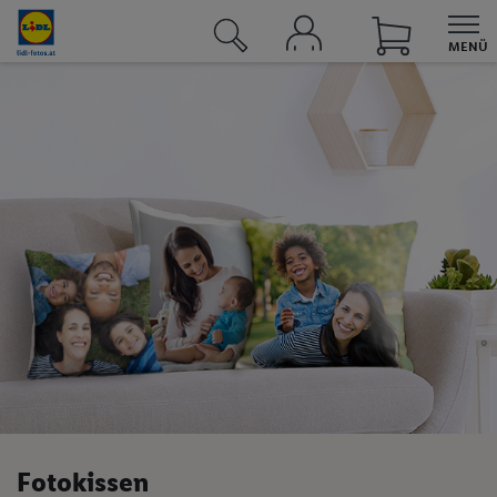
MENÜ
UNSERE ANGEBOTE BEI LIDL
Angebote
Sortimente
Lidl Plus
Lidl Connect
Lidl Energie
Reisen
Fotos
Fotos & Grußkarten
Fotokissen