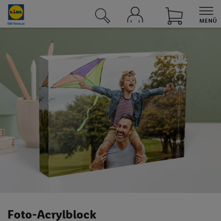
MENÜ
UNSERE ANGEBOTE BEI LIDL
Angebote
Sortimente
Lidl Plus
Lidl Connect
Lidl Energie
Reisen
Fotos
Fotos & Grußkarten
Foto-Acrylblock