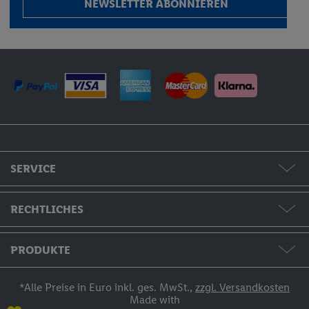
NEWSLETTER ABONNIEREN
SERVICE
Formate & Preise
RECHTLICHES
Hilfe & Kontakt
AGB / Widerruf / Impressum
PRODUKTE
Bestellstatus
Datenschutzerklärung
Fotos & Grußkarten
*Alle Preise in Euro inkl. ges. MwSt.,
zzgl. Versandkosten
Made with
Zahlung