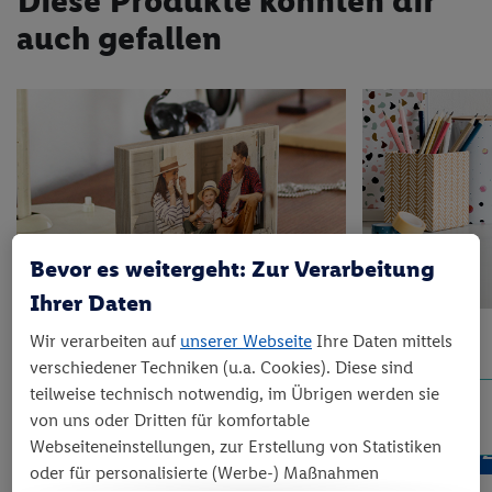
Diese Produkte könnten dir
auch gefallen
Bevor es weitergeht: Zur Verarbeitung
Ihrer Daten
Holzblock
MIXBLOX
Wir verarbeiten auf
unserer Webseite
Ihre Daten mittels
verschiedener Techniken (u.a. Cookies). Diese sind
19.
*
8.
*
90
90
teilweise technisch notwendig, im Übrigen werden sie
nur
nur
von uns oder Dritten für komfortable
Webseiteneinstellungen, zur Erstellung von Statistiken
JETZT ENTDECKEN
JET
oder für personalisierte (Werbe-) Maßnahmen