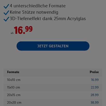
4 unterschiedliche Formate
Fotobücher
Keine Stütze notwendig
3D-Tiefeneffekt dank 25mm Acrylglas
Fotokalender
16.
99
Wandbilder
ab
Fotogeschenke
JETZT GESTALTEN
Fotoblock
Textilien
Formate
Preise
Kinder- & Tierwelt
10x10 cm
16.99
15x10 cm
22.99
Angebote
20x15 cm
28.99
20x20 cm
38.99