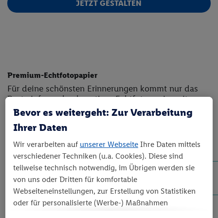
JETZT GESTALTEN
Premium-Echtfotopapier
Für deine schönsten Erinnerungen kommt nur das
Beste infrage: hochwertiges Echtfotopapier mit
edlem Glanz-Finish lässt deine Bilder strahlen und
Bevor es weitergeht: Zur Verarbeitung
verleiht jeder Seite eine elegante Optik. Dank der
Ihrer Daten
nahtlosen Layflat-Bindung können Fotos
eindrucksvoll über beide Seiten dargestellt werden –
Wir verarbeiten auf
unserer Webseite
Ihre Daten mittels
ganz ohne störenden Falz und mit fließendem
verschiedener Techniken (u.a. Cookies). Diese sind
Blättererlebnis.
teilweise technisch notwendig, im Übrigen werden sie
Robuste Hardcover Bindung
von uns oder Dritten für komfortable
Der glänzende Hardcover-Einband verleiht deinem
Webseiteneinstellungen, zur Erstellung von Statistiken
XXL-Fotobuch nicht nur eine hochwertige Optik,
oder für personalisierte (Werbe-) Maßnahmen
sondern schützt die Innenseiten zuverlässig vor
verwendet. Dies schließt auch Datentransfers in Länder