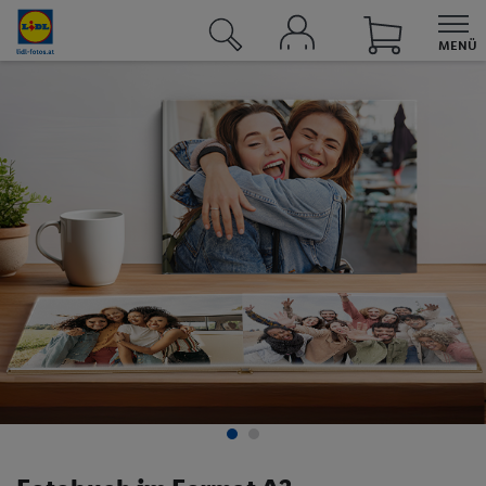
MENÜ
UNSERE ANGEBOTE BEI LIDL
Angebote
Sortimente
Lidl Plus
Lidl Connect
Lidl Energie
Reisen
Fotos
Fotos & Grußkarten