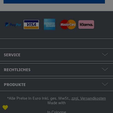
SERVICE
Formate & Preise
RECHTLICHES
Hilfe & Kontakt
AGB / Widerruf / Impressum
PRODUKTE
Bestellstatus
Datenschutzerklärung
Fotos & Grußkarten
*Alle Preise in Euro inkl. ges. MwSt.,
zzgl. Versandkosten
Made with
Zahlung
Fotobücher
in Cologne