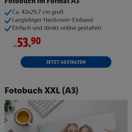
Fotobuch im Format A3
Fotobücher
Ca. 42x29,7 cm groß
Langlebiger Hardcover-Einband
Fotokalender
Einfach und direkt online gestalten
Wandbilder
53.
90
ab
Fotogeschenke
JETZT GESTALTEN
Fotoblock
Textilien
Fotobuch XXL (A3)
Kinder- & Tierwelt
Angebote