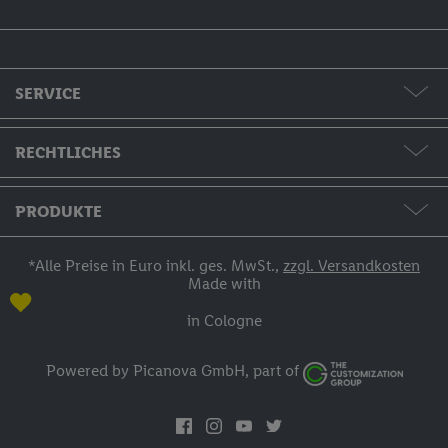
SERVICE
Formate & Preise
RECHTLICHES
Hilfe & Kontakt
AGB / Widerruf / Impressum
PRODUKTE
Bestellstatus
Datenschutzerklärung
Fotos & Grußkarten
*Alle Preise in Euro inkl. ges. MwSt.,
zzgl. Versandkosten
Made with
Zahlung
Fotobücher
in Cologne
Versand
Fotokalender
Powered by Picanova GmbH, part of
Anmelden
Wandbilder
Inspirationen