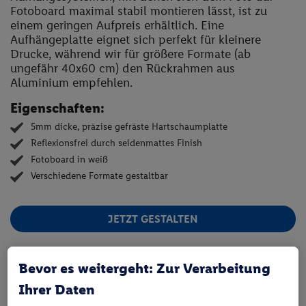
Fotoboard maximal stabil montieren lässt, ist zu
einem geringen Aufpreis erhältlich. Eine
Aufhängeplatte eignet sich perfekt für kleinere
Drucke, während wir für größere Formate (ab
ungefähr 40x60 cm) den Rückrahmen aus
Aluminium empfehlen.
Eigenschaften:
5mm dicke, präzise gefräste Hartschaumplatte
Reflexionsfrei durch seidenmattes Finish
Fotoboard in weiß
Verschiedene Formate gestaltbar
JETZT GESTALTEN
Bevor es weitergeht: Zur Verarbeitung
Ihrer Daten