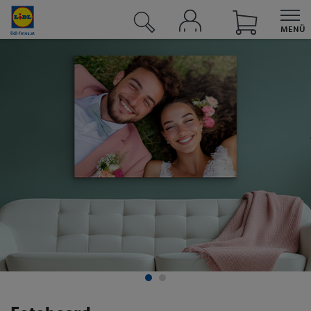
MENÜ
UNSERE ANGEBOTE BEI LIDL
Angebote
Sortimente
Lidl Plus
Lidl Connect
Lidl Energie
Reisen
Fotos
Fotos & Grußkarten