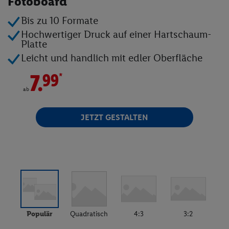
Fotoboard
Fotobücher
Bis zu 10 Formate
Hochwertiger Druck auf einer Hartschaum-
Fotokalender
Platte
Leicht und handlich mit edler Oberfläche
Wandbilder
*
7.
99
Fotogeschenke
ab
Fotoblock
JETZT GESTALTEN
Textilien
Kinder- & Tierwelt
Angebote
Populär
Quadratisch
4:3
3:2