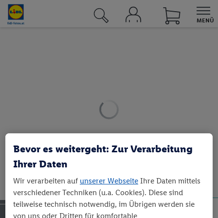
MENÜ
UNSERE ANGEBOTE BEI LIDL
Angebote
Sortimente
Lidl Plus
Lidl Connect
Lidl Energie
Bevor es weitergeht: Zur Verarbeitung
Ihrer Daten
Reisen
Wir verarbeiten auf
unserer Webseite
Ihre Daten mittels
Fotos
verschiedener Techniken (u.a. Cookies). Diese sind
teilweise technisch notwendig, im Übrigen werden sie
Fotos & Grußkarten
SERVICE
von uns oder Dritten für komfortable