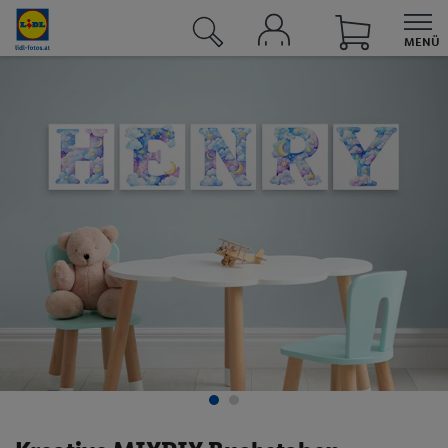
MENÜ
UNSERE ANGEBOTE BEI LIDL
Angebote
Sortimente
Lidl Plus
Lidl Connect
Lidl Energie
Reisen
Fotos
Fotos & Grußkarten