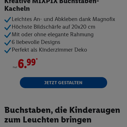
Kreative MIXPIX Buchstaben-
Kacheln
Fotobücher
Leichtes An- und Abkleben dank Magnofix
Fotokalender
Höchste Bildschärfe auf 20x20 cm
Mit oder ohne elegante Rahmung
Wandbilder
6 liebevolle Designs
Perfekt als Kinderzimmer Deko
Fotogeschenke
*
6.
99
Fotoblock
nur
Textilien
JETZT GESTALTEN
Kinder- & Tierwelt
Angebote
Buchstaben, die Kinderaugen
zum Leuchten bringen