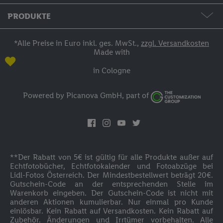
Hilfe & Kontakt
AGB / Widerruf / Impressum
PRODUKTE
Bestellstatus
Datenschutzerklärung
Fotos & Grußkarten
*Alle Preise in Euro inkl. ges. MwSt.,
zzgl. Versandkosten
Made with
Zahlung
Fotobücher
in Cologne
Versand
Fotokalender
Powered by Picanova GmbH, part of
Anmelden
Wandbilder
Inspirationen
Fotogeschenke
Cookie-Bestimmungen
**Der Rabatt von 5€ ist gültig für alle Produkte außer auf
Fotoblock
Echtfotobücher, Echtfotokalender und Fotoabzüge bei
Lidl-Fotos Österreich. Der Mindestbestellwert beträgt 20€.
Barrierefreiheit
Gutschein-Code an der entsprechenden Stelle im
Textilien
Warenkorb eingeben. Der Gutschein-Code ist nicht mit
anderen Aktionen kumulierbar. Nur einmal pro Kunde
einlösbar. Kein Rabatt auf Versandkosten. Kein Rabatt auf
Kinderwelt
Zubehör. Änderungen und Irrtümer vorbehalten. Alle