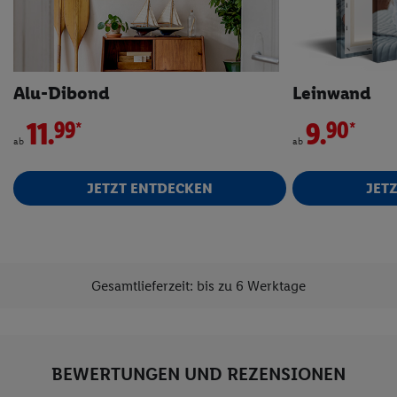
Alu-Dibond
Leinwand
11.
*
9.
*
99
90
ab
ab
JETZT ENTDECKEN
JET
Gesamtlieferzeit: bis zu 6 Werktage
BEWERTUNGEN UND REZENSIONEN