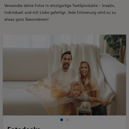
Fotobücher
Verwandle deine Fotos in einzigartige Textilprodukte – kreativ,
individuell und mit Liebe gefertigt. Jede Erinnerung wird so zu
Fotokalender
etwas ganz Besonderem!
Wandbilder
Fotogeschenke
Fotoblock
Textilien
Kinder- & Tierwelt
Angebote