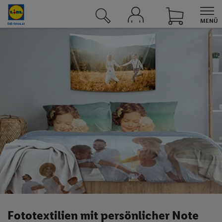
MENÜ
UNSERE ANGEBOTE BEI LIDL
Angebote
Sortimente
Lidl Plus
Lidl Connect
Lidl Energie
Reisen
Fotos
Fotos & Grußkarten
Fototextilien mit persönlicher Note